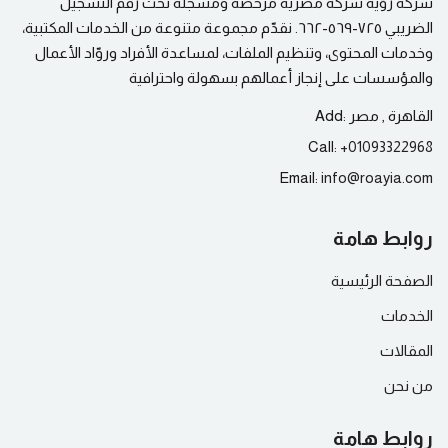
شركة رؤية شركة مصرية مرخصة ومسجلة تحت رقم التسجيل
الضريبي ٧٢٥-٥٦٩-٦٦٢. نقدّم مجموعة متنوعة من الخدمات المكتبية،
وخدمات المحتوى، وتنظيم الملفات، لمساعدة الأفراد وروّاد الأعمال
والمؤسسات على إنجاز أعمالهم بسهولة واحترافية
القاهرة , مصر
Add:
Call:
+
01093322968
Email:
info@
roayia.com
روابط هامة
الصفحة الرئيسية
الخدمات
المقالات
من نحن
روابط هامة