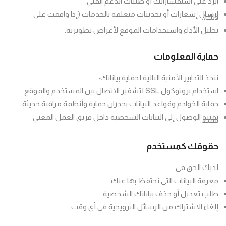
الرد على استفساراتك أو طلبات الدعم الفني.
إرسال إشعارات أو تحديثات متعلقة بالخدمات (إذا وافقت على
خدمة إعداد خطة ب
ذلك).
تحليل الأداء واستخدامات الموقع لأغراض تطويرية.
خدمة الترجمة
وال
حماية المعلومات
نتخذ التدابير الأمنية التالية لحماية بياناتك:
استخدام بروتوكول SSL لتشفير الاتصال بين المستخدم والموقع.
حماية الخوادم وقواعد البيانات بجدران حماية وأنظمة مراقبة حديثة.
تقييد الوصول إلى البيانات الشخصية داخل فريق العمل المعني
فقط.
حقوقك كمستخدم
10 خطوات
لديك الحق في:
لكتابة
تج
معرفة البيانات التي نحتفظ بها عنك.
رسالة
طلب تعديل أو حذف بياناتك الشخصية.
الماجستير
إلغاء الاشتراك من الرسائل الترويجية في أي وقت.
3مصادر