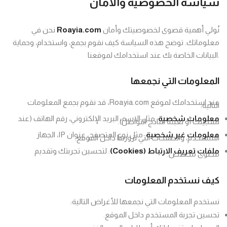
سياسة الخصوصية والأمان
خدمة التدقيق النحوي 
لرسائل الماجستير و ا
نُولي أهمية قصوى لخصوصيتك وأمان
Roayia.com
نحن في
خدمة إعداد ماجستي
معلوماتك. توضح هذه السياسة كيف نقوم بجمع، واستخدام، وحماية
البيانات الخاصة بك عند استخدامك لموقعنا.
خدمة الترجمة ا
المعلومات التي نجمعها
خدمة كتابة المراجع و 
عند استخدامك لموقع Roayia.com، قد نقوم بجمع المعلومات
التالية:
خدمة إعداد الاط
معلومات شخصية
: مثل الاسم، البريد الإلكتروني، رقم الهاتف (عند
تسجيلك أو تعبئة نماذج التواصل).
معلومات غير شخصية
: مثل نوع المتصفح، عنوان IP، الجهاز
المستخدم، والصفحات التي تزورها داخل الموقع.
خدمة إعداد البحوث 
ملفات تعريف الارتباط (Cookies)
: لتحسين تجربتك وتقديم
محتوى مخصص.
خدمة نقد الدراسات 
كيف نستخدم المعلومات
خدمة توفير المراجع و
نستخدم المعلومات التي نجمعها للأغراض التالية:
خدمة تلخيص ا
تحسين تجربة المستخدم داخل الموقع.