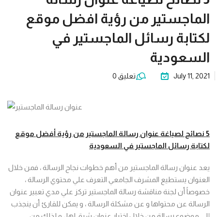
10 خطوات
الماجستير من رؤية افضل موقع
لكتابة
تج
لكتابة رسائل الماجستير في
رسالة
الماجستير
السعودية
3مصادر
July 11, 2021
تعليق 0
رئيسة
اعتمد
عليهم في
كتابة بحث
تج
5
نصائح لصياغة عنوان رسالة
الماجستير
من رؤية أفضل موقع
التخرج مع
كتا
لكتابة رسائل الماجستير في السعودية
رؤية
للخدمات
يعد عنوان رسالة الماجستير من أهم خطوات نجاح الرسالة ، فمن خلال
التعليمية
العنوان يستطيع المشرف الجامعي التعرف علي محتوي الرسالة ،
خصوصاً أن لجنة مناقشة رسالة الماجستير تركز علي مدي تعبير عنوان
الرسالة عن محتواها و عن مشكلة الرسالة ، و يمكن للقارئ أن ينجذب
إلي موضوع رسالة من خلال اختيار عنوان شيق لها ، و لذلك من