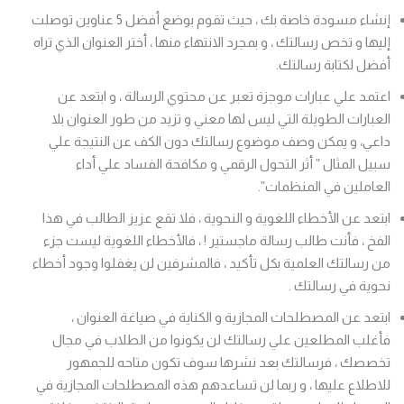
إنشاء مسودة خاصة بك ، حيث تقوم بوضع أفضل 5 عناوين توصلت
إليها و تخص رسالتك ، و بمجرد الانتهاء منها ، أختر العنوان الذي تراه
أفضل لكتابة رسالتك.
اعتمد علي عبارات موجزة تعبر عن محتوي الرسالة ، و ابتعد عن
العبارات الطويلة التي ليس لها معني و تزيد من طور العنوان بلا
داعي، و يمكن وصف موضوع رسالتك دون الكف عن النتيجة علي
سبيل المثال ” أثر التحول الرقمي و مكافحة الفساد علي أداء
العاملين في المنظمات”.
ابتعد عن الأخطاء اللغوية و النحوية ، فلا تقع عزيز الطالب في هذا
الفخ ، فأنت طالب رسالة ماجستير ! ، فالأخطاء اللغوية ليست جزء
من رسالتك العلمية بكل تأكيد ، فالمشرفين لن يغفلوا وجود أخطاء
نحوية في رسالتك .
ابتعد عن المصطلحات المجازية و الكناية في صياغة العنوان ،
فأغلب المطلعين علي رسالتك لن يكونوا من الطلاب في مجال
تخصصك ، فرسالتك بعد نشرها سوف تكون متاحه للجمهور
للاطلاع عليها ، و ربما لن تساعدهم هذه المصطلحات المجازية في