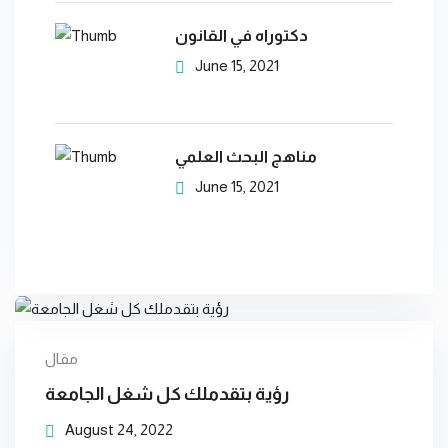
خدمة إعداد خطة ب
دكتوراه في القانون
June 15, 2021
خدمة الترجمة
وال
مناهج البحث العلمي
June 15, 2021
10 خطوات
لكتابة
تج
مقال
رسالة
رؤية بتقدملك كل شغل الجامعة
الماجستير
August 24, 2022
3مصادر