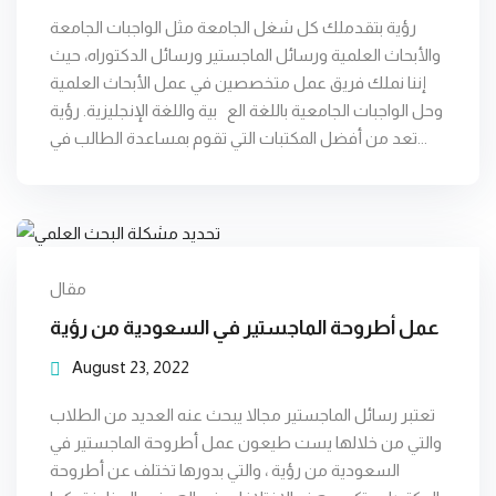
رؤية بتقدملك كل شغل الجامعة مثل الواجبات الجامعة
رئيسة
والأبحاث العلمية ورسائل الماجستير ورسائل الدكتوراه، حيث
اعتمد
إننا نملك فريق عمل متخصصين في عمل الأبحاث العلمية
عليهم في
وحل الواجبات الجامعية باللغة الع بية واللغة الإنجليزية. رؤية
كتابة بحث
تج
تعد من أفضل المكتبات التي تقوم بمساعدة الطالب في...
التخرج مع
كتا
رؤية
للخدمات
التعليمية
مقال
عمل أطروحة الماجستير في السعودية من رؤية
August 23, 2022
تعتبر رسائل الماجستير مجالا يبحث عنه العديد من الطلاب
والتي من خلالها يست طيعون عمل أطروحة الماجستير في
السعودية من رؤية ، والتي بدورها تختلف عن أطروحة